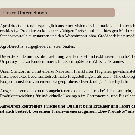
Unser Unternehmen
AgroDirect entstand ursprünglich aus einer Vision des internationalen Unterne
erstklassige Produkte zu konkurrenzfähigen Preisen auf dem hiesigen Markt zu o
Standortvorteile auszunutzen und den Warenimport ohne Großhandelsintermed
AgroDirect ist aufgegliedert in zwei Säulen.
Die erste Säule umfasst die Lieferung von Feinkost und exklusiven „frische“ 
Ursprungsland zu Kunden innerhalb des europäischen Wirtschaftsraumes.
Unser Standort in unmittelbarer Nähe zum Frankfurter Flughafen gewährleistet h
Frischprodukte. Lebensmittelrechtliche Fragestellungen, als auch "Mikrobiolo
Kooperationslabor von einem „Gegenprobensachverständigen“ durchgeführt.
Ausgehend von den von uns angebotenen exklusiven "frische" Lebensmitteln, u
Produktentwicklung für individuelle Lösungen im Gastronomie- und Einzelhan
AgroDirect kontrolliert Frische und Qualität beim Erzeuger und liefert di
ist auch bestrebt, bei seinen Frischwarenerzeugnissen „Bio-Produkte“ anz